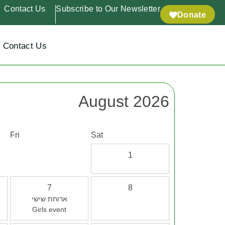
Contact Us
Subscribe to Our Newsletter
Donate
Contact Us
August 2026
Fri
Sat
1
7
8
ארוחת שישי
Girls event