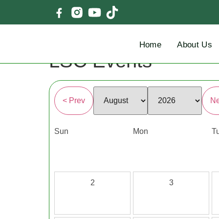
Home
About Us
LSC Events
< Prev
Ne
Sun
Mon
T
2
3