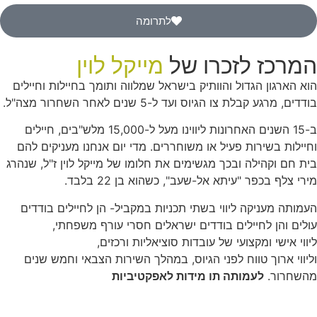
לתרומה
המרכז לזכרו של
מייקל לוין
הוא הארגון הגדול והוותיק בישראל שמלווה ותומך בחיילות וחיילים
בודדים, מרגע קבלת צו הגיוס ועד ל-5 שנים לאחר השחרור מצה"ל.
ב-15 השנים האחרונות ליווינו מעל ל-15,000 מלש"בים, חיילים
וחיילות בשירות פעיל או משוחררים. מדי יום אנחנו מעניקים להם
בית חם וקהילה ובכך מגשימים את חלומו של מייקל לוין ז"ל, שנהרג
מירי צלף בכפר "עיתא אל-שעב", כשהוא בן 22 בלבד.
העמותה מעניקה ליווי בשתי תכניות במקביל- הן לחיילים בודדים
עולים והן לחיילים בודדים ישראלים חסרי עורף משפחתי,
ליווי אישי ומקצועי של עובדות סוציאליות ורכזים,
וליווי ארוך טווח לפני הגיוס, במהלך השירות הצבאי וחמש שנים
מהשחרור.
לעמותה תו מידות לאפקטיביות