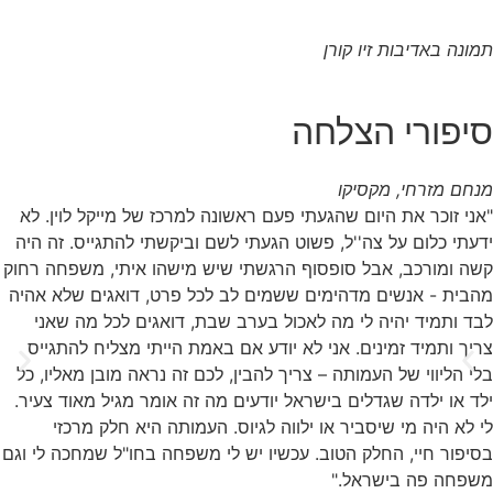
תמונה באדיבות זיו קורן
סיפורי הצלחה
מנחם מזרחי, מקסיקו
"אני זוכר את היום שהגעתי פעם ראשונה למרכז של מייקל לוין. לא
ידעתי כלום על צה''ל, פשוט הגעתי לשם וביקשתי להתגייס. זה היה
קשה ומורכב, אבל סופסוף הרגשתי שיש מישהו איתי, משפחה רחוק
מהבית - אנשים מדהימים ששמים לב לכל פרט, דואגים שלא אהיה
לבד ותמיד יהיה לי מה לאכול בערב שבת, דואגים לכל מה שאני
צריך ותמיד זמינים. אני לא יודע אם באמת הייתי מצליח להתגייס
בלי הליווי של העמותה – צריך להבין, לכם זה נראה מובן מאליו, כל
ילד או ילדה שגדלים בישראל יודעים מה זה אומר מגיל מאוד צעיר.
לי לא היה מי שיסביר או ילווה לגיוס. העמותה היא חלק מרכזי
בסיפור חיי, החלק הטוב. עכשיו יש לי משפחה בחו"ל שמחכה לי וגם
משפחה פה בישראל."