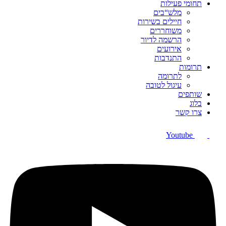
תחומי פעילות
מלש“בים
חיילים בשירות
משוחררים
הרשמה לדיור
אירועים
התנדבות
תרומות
לתרומה
עיגול לטובה
שותפים
בלוג
צרו קשר
Youtube