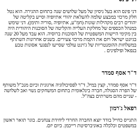
דני פינס הוא בעל ניסיון של מעל שלושים שנה בתחום ההגירה. הוא נטל
חלק מרכזי במבצע שלמה להעלאת יהודי אתיופיה וסייע בקליטה של
יהודים רבים מקהילות שונות (חמ"ע, אתיופיה ,סוריה ותימן). דני שימש
כמנהל הכספים של מחלקת העלייה והקליטה של הסוכנות היהודית היה
בין מקימי היישות המשפטית של הסוכנות ברוסיה. הוא עבד מעל 20 שנה
בגיונט ישראל ויזם את הקמת מרכזי צעירים. בשנים אחרונות השתתף
במשלחות ההומנטריות של ג'וינט עולמי שסייעו לנפגעי אסונות טבע
בנפאל ופילפינים .
ד"ר אסף סמדר
ד"ר אסף סמדר, קצין במיל, ד"ר לפסיכולוגיה ארגונית וכיום מנכ"ל משותף
של הפרה הסגולה, חברה בינלאומית בתחום המשחקים נשוי ואב לשלושה
- שניים מהם משרתים בצה"ל.
רפאל ג'רמון
התגייס כחייל בודד יוצא החברה החרדי ליחידת צנחנים. בוגר תואר ראשון
במשפטים וכלכלה באוניברסיטת רייכמן. כיום יזם.