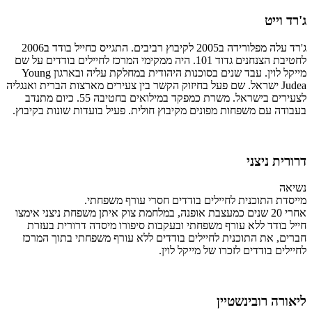
ג'רד וייט
ג'רד עלה מפלורידה ב2005 לקיבוץ רביבים. התגייס כחייל בודד ב2006
לחטיבת הצנחנים גדוד 101. היה ממקימי המרכז לחיילים בודדים על שם
מייקל לוין. עבד שנים בסוכנות היהודית במחלקת עליה ובארגון Young
Judea ישראל. שם פעל בחיזוק הקשר בין צעירים מארצות הברית ואנגליה
לצעירים בישראל. משרת כמפקד במילואים בחטיבה 55. כיום מתנדב
בעבודה עם משפחות מפונים מקיבוץ חולית. פעיל בועדות שונות בקיבוץ.
דרורית ניצני
נשיאה
מייסדת התוכנית לחיילים בודדים חסרי עורף משפחתי.
אחרי 20 שנים כמעצבת אופנה, במלחמת צוק איתן משפחת ניצני אימצו
חייל בודד ללא עורף משפחתי ובעקבות סיפורו מיסדה דרורית בעזרת
חברים, את התוכנית לחיילים בודדים ללא עורף משפחתי בתוך המרכז
לחיילים בודדים לזכרו של מייקל לוין.
ליאורה רובינשטיין