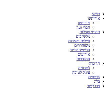
ראשי
אודותינו
אודותינו
חברי ועד
תחומי פעילות
מלש“בים
חיילים בשירות
משוחררים
הרשמה לדיור
אירועים
התנדבות
תרומות
לתרומה
עיגול לטובה
שותפים
בלוג
צרו קשר