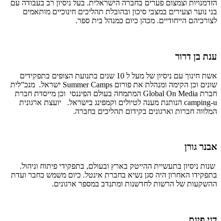
הזדמנויות וצמצום פערים בחברה הישראלית. בעל ניסיון רב בעבודה עם
בני נוער וצעירים במצבי סיכון ובהובלת תהליכים חינוכיים מותאמים
לצורכיהם הייחודיים. מכהן כיום כמנהל בית ספר.
ענת בן דרור
אשת חינוך עם ניסיון של מעל ל 10 שנים בתנועת הצופים בתפקידים
שונים וכן הקימה ומנהלת את פורום Summer Camps ישראל. מנכ”לית
חברת Global On Media המתמחה בעולם הפיננסי וכן מייסדת חברת
camping-u הנותנת מענה לטיולים וקמפינג בישראל. יועצת ארגונית
המלווה חברות וארגונים בקידום תהליכים בחברה.
אבנר גורן
שנות ניסיון בתעשיית ההייטק בארץ ובעולם, בתפקידי פיתוח וניהול.
בתפקידו האחרון היה סגן נשיא בחברת אינטל. כיום משמש כחבר ועדת
ההשקעות של הרשות לחדשנות ומתנדב במספר ארגונים.
דני פינס