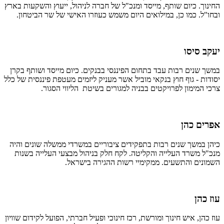
החינוך. כיום שותף, מייסד ומנכ"ל של חברה לניהול, ייעוץ והשקעות בארץ
ובחו"ל. כמו כן, במילואים היום משמש כעוזרו האישי של שר הביטחון.
יעקב סיסו
במשך שנים רבות עבד בתחום הפיננסי בבנקים. כיום מייסד ושותף בקרן
יסודות - גוף חוץ בנקאי מוביל אשר מעניק ליזמים מעטפת פיננסית של כלל
צרכי המימון לפרויקטים בבניה למגורים בשיטת הליווי הסגור.
אפרים כהן
כיהן במשך שנים רבות בתפקידים ציבוריים במשרדי ממשלה שונים והיה
מנכ"ל משרד העלייה והקליטה. לקח חלק בניהול מבצעי העלייה בשנות
השמונים והתשעים. ממקימיי רשות ההגירה בישראל.
עוז כהן
עוז כהן, איש חינוך ומורשת, רכז חינוכי ופעיל חברתי, הפועל לקידום שוויון