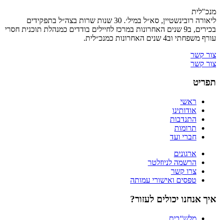
מנכ"לית
ליאורה רובינשטיין, סא״ל במיל׳. 30 שנות שרות בצה״ל בתפקידים
בכירים, ב
9
שנים האחרונות במרכז לחיילים בודדים כמנהלת תוכנית חסרי
עורף משפחתי וב
4
שנים האחרונות כמנכ״לית.
צור קשר
צור קשר
תפריט
ראשי
אודותינו
התנדבות
תרומות
חברי ועד
ארגונים
הרשמה לניוזלטר
צרו קשר
טפסים ואישורי עמותה
איך אנחנו יכולים לעזור?
מלש“בים