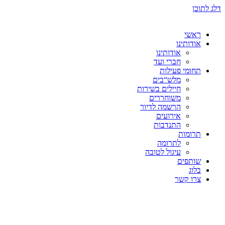
דלג לתוכן
ראשי
אודותינו
אודותינו
חברי ועד
תחומי פעילות
מלש“בים
חיילים בשירות
משוחררים
הרשמה לדיור
אירועים
התנדבות
תרומות
לתרומה
עיגול לטובה
שותפים
בלוג
צרו קשר