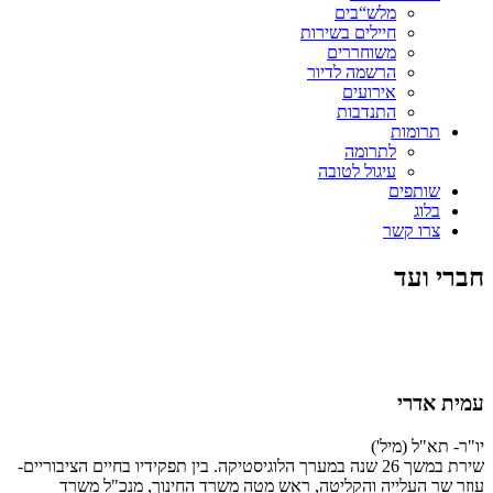
מלש“בים
חיילים בשירות
משוחררים
הרשמה לדיור
אירועים
התנדבות
תרומות
לתרומה
עיגול לטובה
שותפים
בלוג
צרו קשר
חברי ועד
עמית אדרי
יו"ר- תא"ל (מיל')
שירת במשך 26 שנה במערך הלוגיסטיקה. בין תפקידיו בחיים הציבוריים-
עוזר שר העלייה והקליטה, ראש מטה משרד החינוך, מנכ"ל משרד